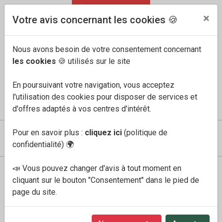
04 91 60 68 33
FR
/
EN
×
Votre avis concernant les cookies 🍪
Nous avons besoin de votre consentement concernant
les cookies
🍪 utilisés sur le site
En poursuivant votre navigation, vous acceptez
l'utilisation des cookies pour disposer de services et
COMPTE
MES FAVORIS
PANIER
0
d'offres adaptés à vos centres d'intérêt.
Pour en savoir plus :
cliquez ici
(politique de
confidentialité)
🌍
📣 Vous pouvez changer d'avis à tout moment en
Boutique
Femme
violaine brun chili
cliquant sur le bouton "Consentement" dans le pied de
page du site.