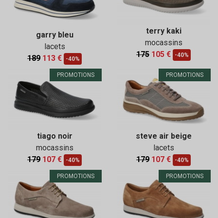
terry kaki
garry bleu
mocassins
lacets
175
105 €
-40%
189
113 €
-40%
PROMOTIONS
PROMOTIONS
tiago noir
steve air beige
mocassins
lacets
179
107 €
179
107 €
-40%
-40%
PROMOTIONS
PROMOTIONS