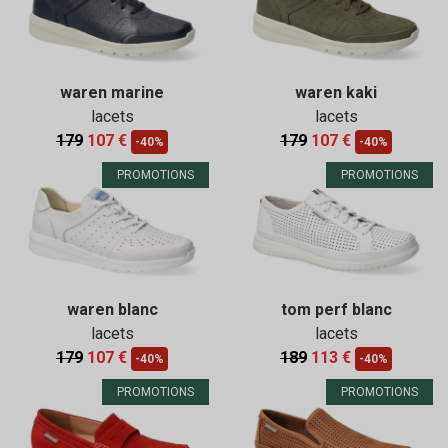
waren marine
waren kaki
lacets
lacets
179
107 €
179
107 €
-40%
-40%
PROMOTIONS
PROMOTIONS
waren blanc
tom perf blanc
lacets
lacets
179
107 €
189
113 €
-40%
-40%
PROMOTIONS
PROMOTIONS