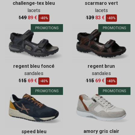
challenge-tex bleu
scarmaro vert
lacets
lacets
149
89 €
139
83 €
-40%
-40%
PROMOTIONS
PROMOTIONS
regent bleu foncé
regent brun
sandales
sandales
115
69 €
115
69 €
-40%
-40%
PROMOTIONS
PROMOTIONS
amory gris clair
speed bleu