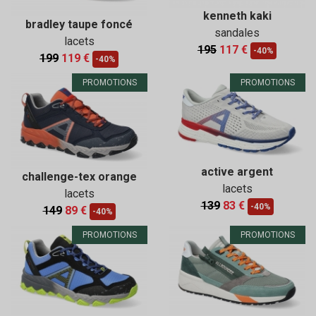
kenneth kaki
bradley taupe foncé
sandales
lacets
195
117 €
-40%
199
119 €
-40%
PROMOTIONS
PROMOTIONS
active argent
challenge-tex orange
lacets
lacets
139
83 €
-40%
149
89 €
-40%
PROMOTIONS
PROMOTIONS