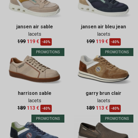
jansen air sable
jansen air bleu jean
lacets
lacets
199
119 €
199
119 €
-40%
-40%
PROMOTIONS
PROMOTIONS
harrison sable
garry brun clair
lacets
lacets
189
113 €
189
113 €
-40%
-40%
PROMOTIONS
PROMOTIONS