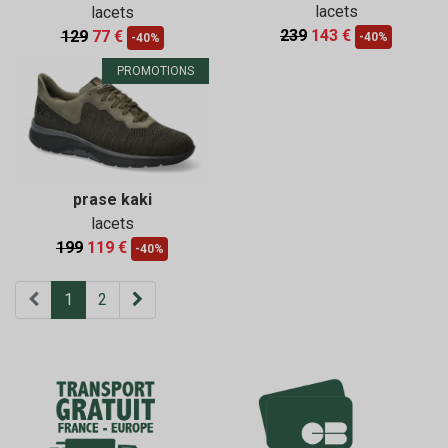
lacets
lacets
239
143 €
129
77 €
-40%
-40%
PROMOTIONS
prase kaki
lacets
199
119 €
-40%
1
2