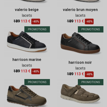
valerio beige
valerio brun moyen
lacets
lacets
189
113 €
189
113 €
-40%
-40%
PROMOTIONS
PROMOTIONS
harrison marine
harrison noir
lacets
lacets
189
113 €
-40%
189
113 €
-40%
PROMOTIONS
PROMOTIONS