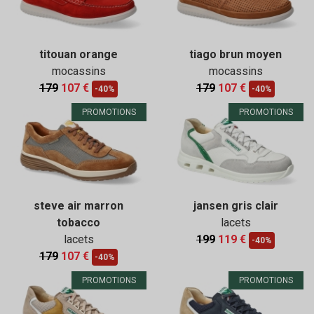
titouan orange
tiago brun moyen
mocassins
mocassins
179
107 €
179
107 €
-40%
-40%
PROMOTIONS
PROMOTIONS
steve air marron
jansen gris clair
tobacco
lacets
lacets
199
119 €
-40%
179
107 €
-40%
PROMOTIONS
PROMOTIONS