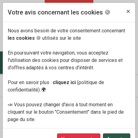
04 91 60 68 33
FR
/
EN
×
Votre avis concernant les cookies 🍪
Nous avons besoin de votre consentement concernant
les cookies
🍪 utilisés sur le site
En poursuivant votre navigation, vous acceptez
l'utilisation des cookies pour disposer de services et
COMPTE
MES FAVORIS
PANIER
0
d'offres adaptés à vos centres d'intérêt.
Pour en savoir plus :
cliquez ici
(politique de
confidentialité)
🌍
📣 Vous pouvez changer d'avis à tout moment en
Boutique
Promotions
Homme
cliquant sur le bouton "Consentement" dans le pied de
Promotions
page du site.
Mephisto, Allrounder,