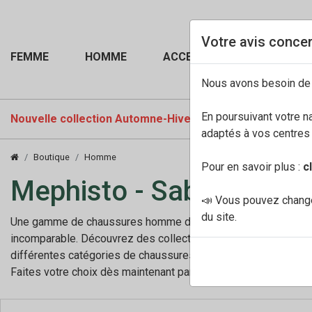
Votre avis concer
FEMME
HOMME
ACCESSOIRES
Nous avons besoin de
En poursuivant votre n
Nouvelle collection Automne-Hiver 2026-27
PROMOTI
adaptés à vos centres d
Boutique
Homme
Pour en savoir plus :
c
Mephisto - Sabots conf
📣 Vous pouvez change
du site.
Une gamme de chaussures homme d’exception pour un confort ex
incomparable. Découvrez des collections de chaussures homme
différentes catégories de chaussures homme pour toutes les si
Faites votre choix dès maintenant parmi des centaines de cha