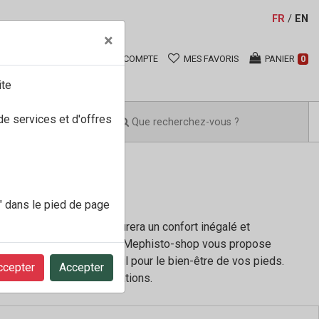
FR
/
EN
×
COMPTE
MES FAVORIS
PANIER
0
ite
de services et d'offres
" dans le pied de page
ème d’air Air-Jet procurera un confort inégalé et
es et chevilles fragiles. Mephisto-shop vous propose
vez tout nos passes-orteil pour le bien-être de vos pieds.
ccepter
Accepter
mes de dos et d’articulations.