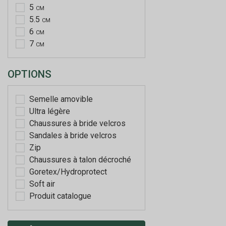
5
CM
5.5
CM
6
CM
7
CM
OPTIONS
Semelle amovible
Ultra légère
Chaussures à bride velcros
Sandales à bride velcros
Zip
Chaussures à talon décroché
Goretex/Hydroprotect
Soft air
Produit catalogue