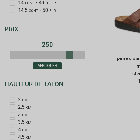
14
- 49.5
CONT
EUR
14.5
- 50
CONT
EUR
PRIX
250
james cui
m
APPLIQUER
ch
HAUTEUR DE TALON
2
CM
2.5
CM
3
CM
3.5
CM
4
CM
4.5
CM