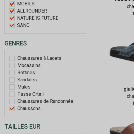
MOBILS
ch
ALLROUNDER
NATURE IS FUTURE
SANO
GENRES
Chaussures à Lacets
Mocassins
Bottines
Sandales
Mules
giul
Passe Orteil
ch
Chaussures de Randonnée
Chaussons
TAILLES EUR