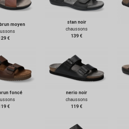
stan noir
 brun moyen
chaussons
aussons
139 €
129 €
brun foncé
nerio noir
aussons
chaussons
119 €
119 €