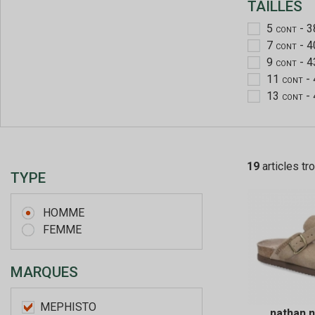
TAILLES
5
- 3
CONT
7
- 4
CONT
9
- 
CONT
11
-
CONT
13
-
CONT
19
articles tr
TYPE
HOMME
FEMME
MARQUES
MEPHISTO
nathan 