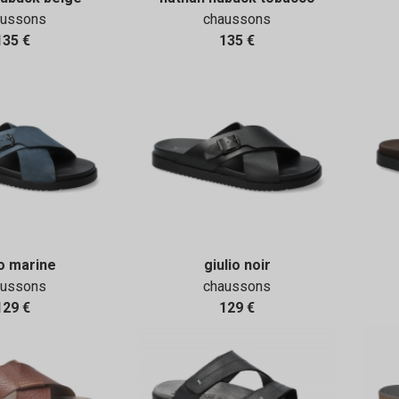
aussons
chaussons
135 €
135 €
io marine
giulio noir
aussons
chaussons
129 €
129 €