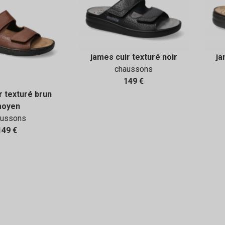
james cuir texturé noir
ja
chaussons
149 €
r texturé brun
oyen
aussons
149 €