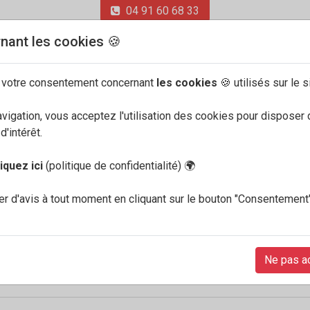
04 91 60 68 33
nant les cookies 🍪
 votre consentement concernant
les cookies
🍪 utilisés sur le s
avigation, vous acceptez l'utilisation des cookies pour disposer 
ONS
'intérêt.
liquez ici
(politique de confidentialité)
🌍
ortables pour homme
r d'avis à tout moment en cliquant sur le bouton "Consentement
trême. La technologie Soft-Air de Mephisto, ainsi que son syst
 confortables qui conviendront parfaitement aux pieds sensibl
tuations de la vie courante et pour le travail. Messieurs retrou
Ne pas a
ussures homme confort Mephisto. Le meilleur allié de vos problè