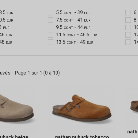
8.5
5.5
- 39
6
EUR
CONT
EUR
0.5
7.5
- 41
8
EUR
CONT
EUR
43
9.5
- 44
1
EUR
CONT
EUR
 46
11.5
- 46.5
1
EUR
CONT
EUR
 48
13.5
- 49
1
EUR
CONT
EUR
ouvés - Page 1 sur 1 (0 à 19)
nath
nubuck beige
nathan nubuck tobacco