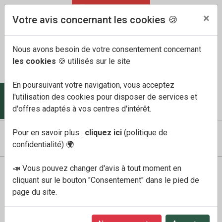
04 91 60 68 33
FR
/
EN
×
Votre avis concernant les cookies 🍪
Nous avons besoin de votre consentement concernant
les cookies
🍪 utilisés sur le site
En poursuivant votre navigation, vous acceptez
l'utilisation des cookies pour disposer de services et
COMPTE
MES FAVORIS
PANIER
0
d'offres adaptés à vos centres d'intérêt.
Pour en savoir plus :
cliquez ici
(politique de
confidentialité)
🌍
📣 Vous pouvez changer d'avis à tout moment en
Boutique
Homme
cliquant sur le bouton "Consentement" dans le pied de
Mephisto - Mocassins
page du site.
confortables pour