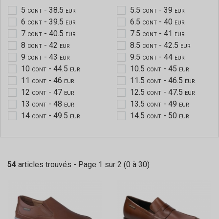
5
- 38.5
5.5
- 39
CONT
EUR
CONT
EUR
6
- 39.5
6.5
- 40
CONT
EUR
CONT
EUR
7
- 40.5
7.5
- 41
CONT
EUR
CONT
EUR
8
- 42
8.5
- 42.5
CONT
EUR
CONT
EUR
9
- 43
9.5
- 44
CONT
EUR
CONT
EUR
10
- 44.5
10.5
- 45
CONT
EUR
CONT
EUR
11
- 46
11.5
- 46.5
CONT
EUR
CONT
EUR
12
- 47
12.5
- 47.5
CONT
EUR
CONT
EUR
13
- 48
13.5
- 49
CONT
EUR
CONT
EUR
14
- 49.5
14.5
- 50
CONT
EUR
CONT
EUR
54
articles trouvés - Page 1 sur 2 (0 à 30)