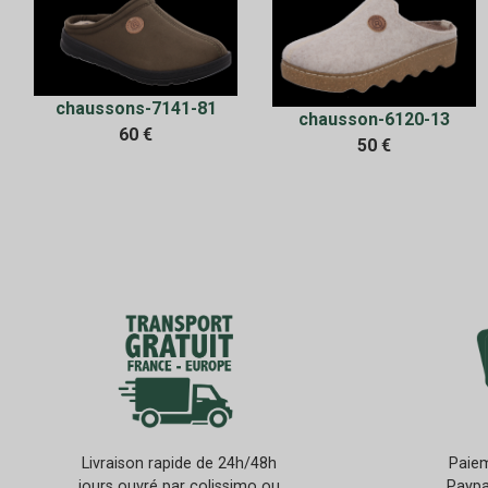
chaussons-7141-81
chausson-6120-13
60 €
50 €
Livraison rapide de 24h/48h
Paiem
jours ouvré par colissimo ou
Paypa