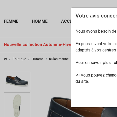
Votre avis concer
FEMME
HOMME
ACCESSOIRES
Nous avons besoin de
En poursuivant votre n
Nouvelle collection Automne-Hiver 2026-27
PROMOTI
adaptés à vos centres d
Boutique
Homme
niklas marine
Pour en savoir plus :
c
📣 Vous pouvez change
du site.