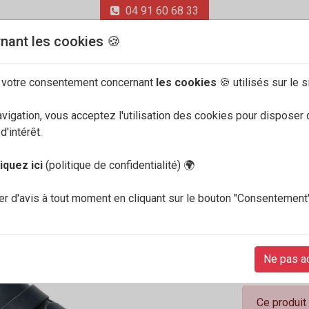
04 91 60 68 33
nant les cookies 🍪
 votre consentement concernant
les cookies
🍪 utilisés sur le s
avigation, vous acceptez l'utilisation des cookies pour disposer 
ONS
'intérêt.
liquez ici
(politique de confidentialité)
🌍
Mephist
r d'avis à tout moment en cliquant sur le bouton "Consentement
Niklas M
La chaussure m
possède la seme
Ne pas a
Ce produit 