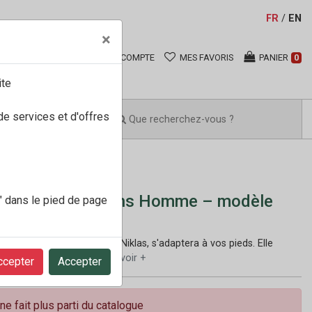
FR
/
EN
×
COMPTE
MES FAVORIS
PANIER
0
ite
de services et d'offres
o-shop Mocassins Homme – modèle
" dans le pied de page
arine
ocassin Homme, modèle Niklas, s'adaptera à vos pieds. Elle
lle intercalaire So...
En savoir +
ccepter
Accepter
ne fait plus parti du catalogue