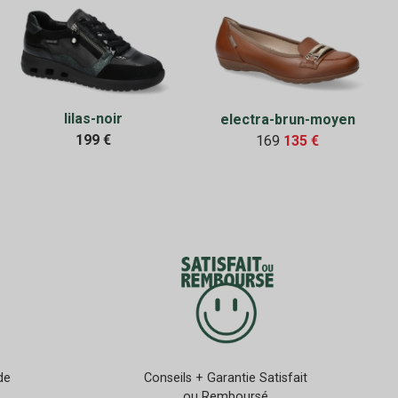
lilas-noir
electra-brun-moyen
199 €
169
135 €
de
Conseils + Garantie Satisfait
ou Remboursé