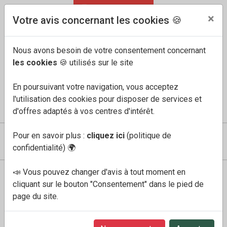
04 91 60 68 33
FR
/
EN
×
Votre avis concernant les cookies 🍪
Nous avons besoin de votre consentement concernant
les cookies
🍪 utilisés sur le site
En poursuivant votre navigation, vous acceptez
l'utilisation des cookies pour disposer de services et
COMPTE
MES FAVORIS
PANIER
0
d'offres adaptés à vos centres d'intérêt.
Pour en savoir plus :
cliquez ici
(politique de
confidentialité)
🌍
📣 Vous pouvez changer d'avis à tout moment en
Boutique
Homme
amory bleu
cliquant sur le bouton "Consentement" dans le pied de
page du site.