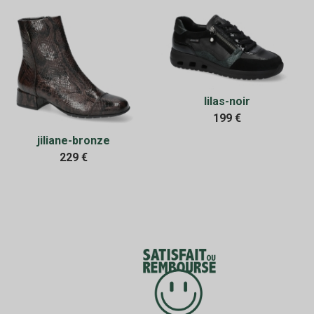
lilas-noir
199 €
jiliane-bronze
229 €