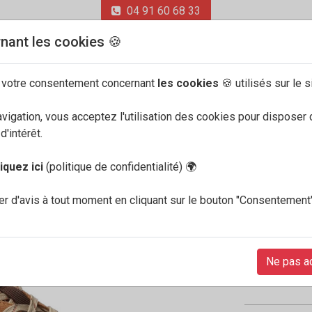
04 91 60 68 33
nant les cookies 🍪
 votre consentement concernant
les cookies
🍪 utilisés sur le s
avigation, vous acceptez l'utilisation des cookies pour disposer 
ONS
'intérêt.
liquez ici
(politique de confidentialité)
🌍
Allround
r d'avis à tout moment en cliquant sur le bouton "Consentement
Scarmar
La chaussure 
porter pour la
Ne pas a
139€