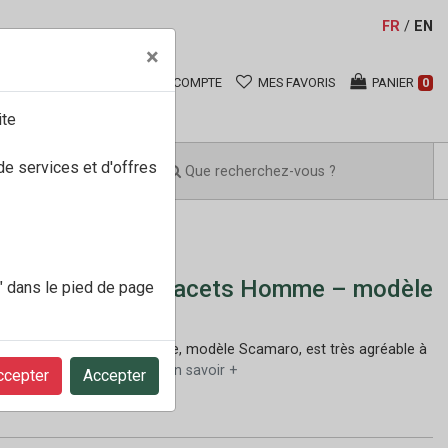
FR
/
EN
×
COMPTE
MES FAVORIS
PANIER
0
ite
de services et d'offres
er by Mephisto Lacets Homme – modèle
" dans le pied de page
o Beige
confortable marche homme, modèle Scamaro, est très agréable à
 marche et la randonn&e...
En savoir +
ccepter
Accepter