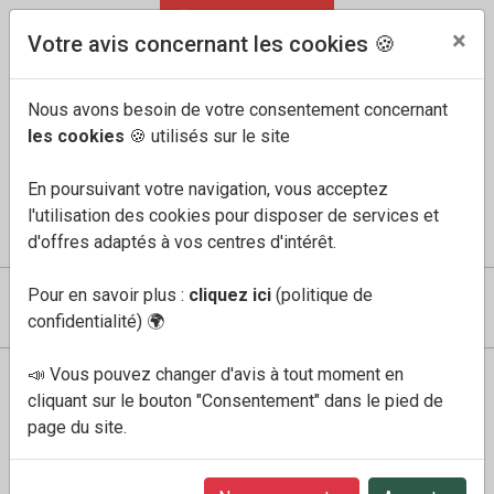
04 91 60 68 33
FR
/
EN
×
Votre avis concernant les cookies 🍪
Nous avons besoin de votre consentement concernant
les cookies
🍪 utilisés sur le site
En poursuivant votre navigation, vous acceptez
l'utilisation des cookies pour disposer de services et
COMPTE
MES FAVORIS
PANIER
0
d'offres adaptés à vos centres d'intérêt.
Pour en savoir plus :
cliquez ici
(politique de
confidentialité)
🌍
📣 Vous pouvez changer d'avis à tout moment en
Boutique
Homme
norwin marron tobacco
cliquant sur le bouton "Consentement" dans le pied de
page du site.