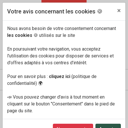
04 91 60 68 33
FR
/
EN
×
Votre avis concernant les cookies 🍪
Nous avons besoin de votre consentement concernant
les cookies
🍪 utilisés sur le site
En poursuivant votre navigation, vous acceptez
l'utilisation des cookies pour disposer de services et
COMPTE
MES FAVORIS
PANIER
0
d'offres adaptés à vos centres d'intérêt.
Pour en savoir plus :
cliquez ici
(politique de
confidentialité)
🌍
📣 Vous pouvez changer d'avis à tout moment en
Boutique
Homme
eddy noir
cliquant sur le bouton "Consentement" dans le pied de
page du site.