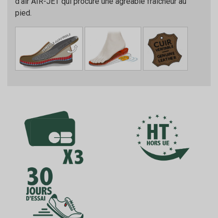
d’air AIR-JET qui procure une agréable fraîcheur au
pied.