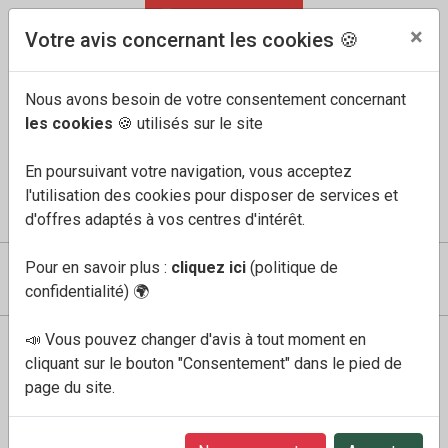
04 91 60 68 33
FR
/
EN
×
Votre avis concernant les cookies 🍪
Nous avons besoin de votre consentement concernant
les cookies
🍪 utilisés sur le site
En poursuivant votre navigation, vous acceptez
l'utilisation des cookies pour disposer de services et
COMPTE
MES FAVORIS
PANIER
0
d'offres adaptés à vos centres d'intérêt.
Pour en savoir plus :
cliquez ici
(politique de
confidentialité)
🌍
📣 Vous pouvez changer d'avis à tout moment en
Boutique
Femme
siam sable
cliquant sur le bouton "Consentement" dans le pied de
page du site.