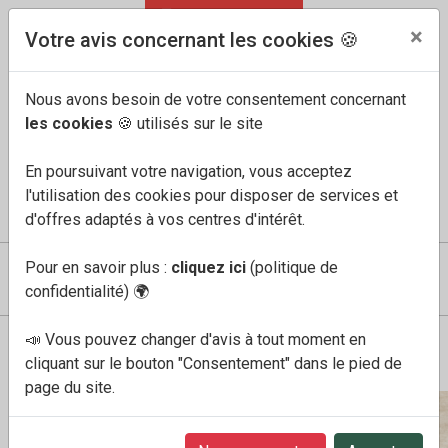
04 91 60 68 33
FR
/
EN
×
Votre avis concernant les cookies 🍪
Nous avons besoin de votre consentement concernant
les cookies
🍪 utilisés sur le site
En poursuivant votre navigation, vous acceptez
l'utilisation des cookies pour disposer de services et
COMPTE
MES FAVORIS
PANIER
0
d'offres adaptés à vos centres d'intérêt.
Pour en savoir plus :
cliquez ici
(politique de
confidentialité)
🌍
📣 Vous pouvez changer d'avis à tout moment en
Boutique
Femme
witney or
cliquant sur le bouton "Consentement" dans le pied de
page du site.