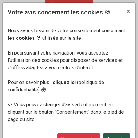
04 91 60 68 33
FR
/
EN
×
Votre avis concernant les cookies 🍪
Nous avons besoin de votre consentement concernant
les cookies
🍪 utilisés sur le site
En poursuivant votre navigation, vous acceptez
l'utilisation des cookies pour disposer de services et
COMPTE
MES FAVORIS
PANIER
0
d'offres adaptés à vos centres d'intérêt.
Pour en savoir plus :
cliquez ici
(politique de
confidentialité)
🌍
📣 Vous pouvez changer d'avis à tout moment en
Boutique
Semelle MOBILS détente JALA Femme
cliquant sur le bouton "Consentement" dans le pied de
page du site.