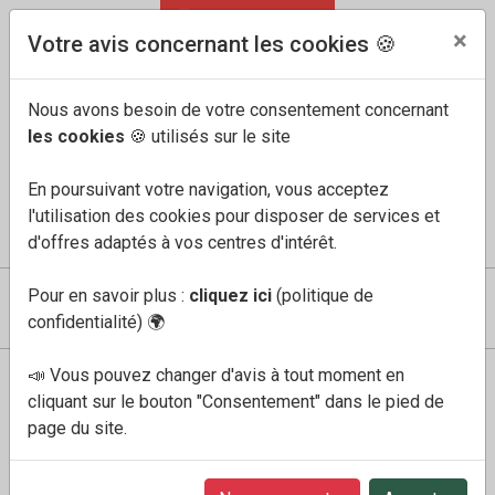
04 91 60 68 33
FR
/
EN
×
Votre avis concernant les cookies 🍪
Nous avons besoin de votre consentement concernant
les cookies
🍪 utilisés sur le site
En poursuivant votre navigation, vous acceptez
l'utilisation des cookies pour disposer de services et
COMPTE
MES FAVORIS
PANIER
0
d'offres adaptés à vos centres d'intérêt.
Pour en savoir plus :
cliquez ici
(politique de
confidentialité)
🌍
📣 Vous pouvez changer d'avis à tout moment en
Boutique
Homme
bradley gris
cliquant sur le bouton "Consentement" dans le pied de
page du site.