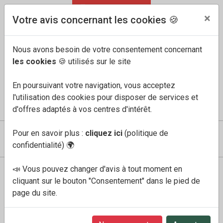
04 91 60 68 33
FR
/
EN
×
Votre avis concernant les cookies 🍪
Nous avons besoin de votre consentement concernant
les cookies
🍪 utilisés sur le site
En poursuivant votre navigation, vous acceptez
l'utilisation des cookies pour disposer de services et
COMPTE
MES FAVORIS
PANIER
0
d'offres adaptés à vos centres d'intérêt.
Pour en savoir plus :
cliquez ici
(politique de
confidentialité)
🌍
📣 Vous pouvez changer d'avis à tout moment en
Boutique
Femme
kapri vert
cliquant sur le bouton "Consentement" dans le pied de
page du site.