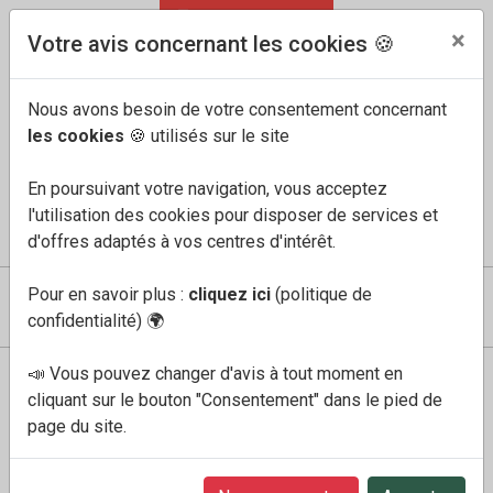
04 91 60 68 33
FR
/
EN
×
Votre avis concernant les cookies 🍪
Nous avons besoin de votre consentement concernant
les cookies
🍪 utilisés sur le site
En poursuivant votre navigation, vous acceptez
l'utilisation des cookies pour disposer de services et
COMPTE
MES FAVORIS
PANIER
0
d'offres adaptés à vos centres d'intérêt.
Pour en savoir plus :
cliquez ici
(politique de
confidentialité)
🌍
📣 Vous pouvez changer d'avis à tout moment en
Boutique
Femme
sabria sable clair
cliquant sur le bouton "Consentement" dans le pied de
page du site.