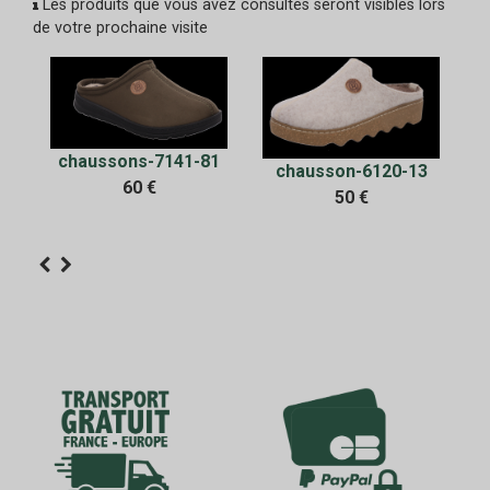
Les produits que vous avez consultés seront visibles lors
de votre prochaine visite
chaussons-7141-81
chausson-6120-13
60 €
en
50 €