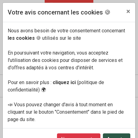
04 91 60 68 33
FR
/
EN
×
Votre avis concernant les cookies 🍪
Nous avons besoin de votre consentement concernant
les cookies
🍪 utilisés sur le site
En poursuivant votre navigation, vous acceptez
l'utilisation des cookies pour disposer de services et
COMPTE
MES FAVORIS
PANIER
0
d'offres adaptés à vos centres d'intérêt.
Pour en savoir plus :
cliquez ici
(politique de
confidentialité)
🌍
📣 Vous pouvez changer d'avis à tout moment en
Boutique
Spray cuir irisé
cliquant sur le bouton "Consentement" dans le pied de
page du site.