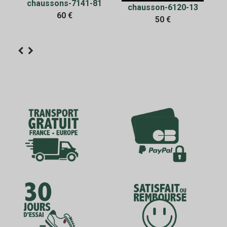
chaussons-7141-81
chausson-6120-13
60 €
en
50 €