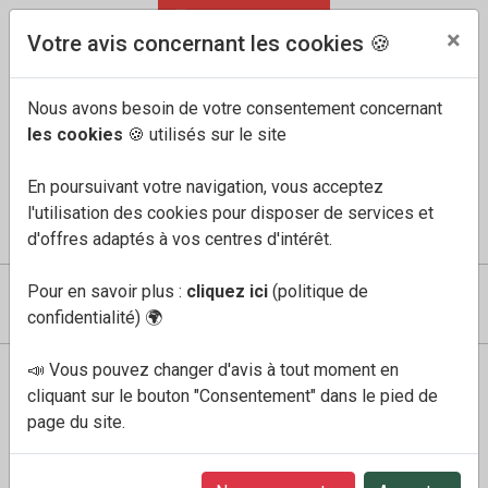
04 91 60 68 33
FR
/
EN
×
Votre avis concernant les cookies 🍪
Nous avons besoin de votre consentement concernant
les cookies
🍪 utilisés sur le site
En poursuivant votre navigation, vous acceptez
l'utilisation des cookies pour disposer de services et
COMPTE
MES FAVORIS
PANIER
0
d'offres adaptés à vos centres d'intérêt.
Pour en savoir plus :
cliquez ici
(politique de
confidentialité)
🌍
📣 Vous pouvez changer d'avis à tout moment en
Boutique
Femme
tiziana brun moyen
cliquant sur le bouton "Consentement" dans le pied de
page du site.