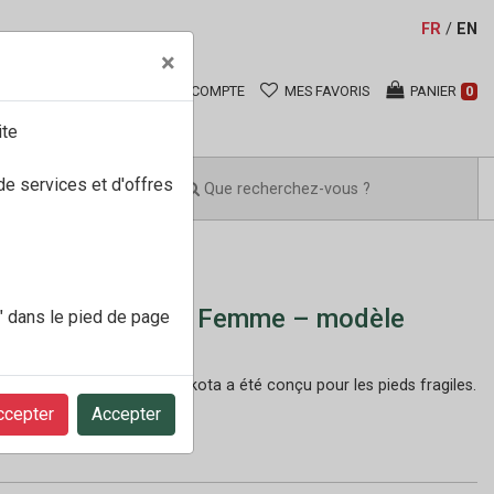
FR
/
EN
×
COMPTE
MES FAVORIS
PANIER
0
ite
de services et d'offres
o-shop Sandales Femme – modèle
" dans le pied de page
lanc
andale femme, modèle Dakota a été conçu pour les pieds fragiles.
..
En savoir +
ccepter
Accepter