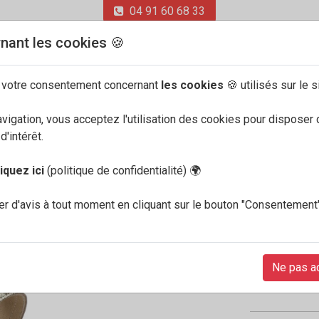
04 91 60 68 33
nant les cookies 🍪
 votre consentement concernant
les cookies
🍪 utilisés sur le s
avigation, vous acceptez l'utilisation des cookies pour disposer 
ONS
'intérêt.
liquez ici
(politique de confidentialité)
🌍
Mephist
r d'avis à tout moment en cliquant sur le bouton "Consentement
Dakota b
La chaussure s
Avec sa semel.
Ne pas a
139€