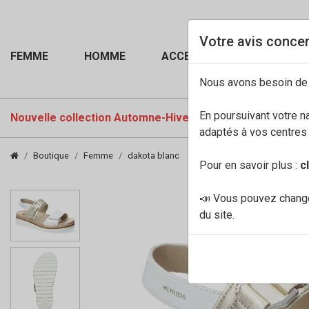
Votre avis concer
FEMME
HOMME
ACCESSOIRES
Nous avons besoin de
En poursuivant votre n
Nouvelle collection Automne-Hiver 2026-27
PROMOTI
adaptés à vos centres d
Boutique
Femme
dakota blanc
Pour en savoir plus :
c
📣 Vous pouvez change
du site.